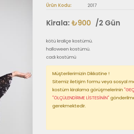
Ürün Kodu:
2017
Kirala:
₺900
/2 Gün
kötü kraliçe kostümü.

halloween kostümü.

cadı kostümü
Müşterilerimizin Dikkatine !
Sitemiz iletişim formu veya sosyal 
kostüm kiralama görüşmelerinin
"GEÇ
"ÖLÇÜLENDİRME LİSTESİNİN"
gönderilme
gerekmektedir.