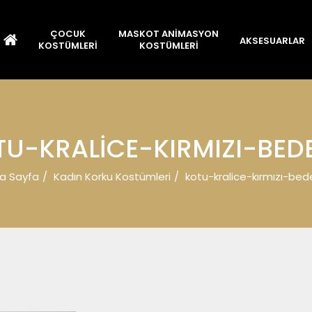
ÇOCUK
MASKOT ANİMASYON
AKSESUARLAR
KOSTÜMLERİ
KOSTÜMLERİ
TU-KRALICE-KIRMIZI-BEDE
a Sayfa
Kadın Korku Kostümleri
kotu-kralice-kırmızı-bede