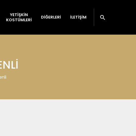
YETİŞKİN
DIĞERLERI
İLETIŞIM
KOSTÜMLERİ
NLI
nli