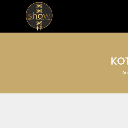
KO
An