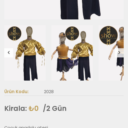
Ürün Kodu:
2028
Kirala:
₺0
/2 Gün
Çocuk anadolu ateşi
