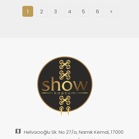
1
2
3
4
5
6
Helvacıoğlu Sk. No 27/a, Namık Kemal, 17000