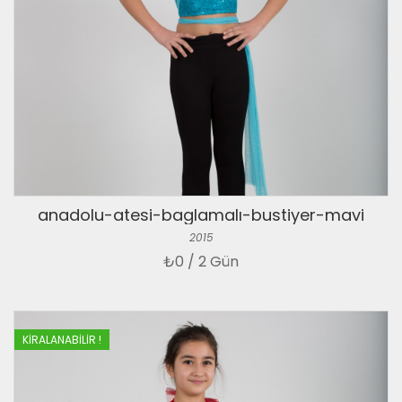
anadolu-atesi-baglamalı-bustiyer-mavi
2015
₺
0 / 2 Gün
KIRALANABILIR !